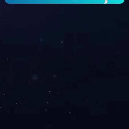
网址：www.greenoverheaddoors.com
地址：河南省许昌市市辖区瑞祥路5736号
提交留言
版权所有：九游平台
豫ICP备2023017572号-1