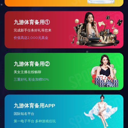
施工图片
施工图片
施工图片
施工图片
九游平台（中国）
九游平台
电话：0374—3265666
邮箱：xcxddl@163.com
传真：0374—3265666