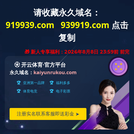
九游平台
首页
九游平台